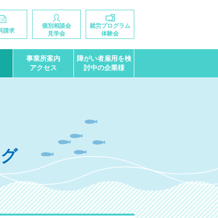
個別相談会
就労プログラム
料請求
見学会
体験会
事業所案内
障がい者雇用を検
アクセス
討中の企業様
ログ