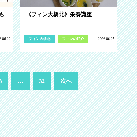
も
《フィン大橋北》栄養講座
6.06.29
フィン大橋北
フィンの紹介
2026.06.25
3
…
32
次へ