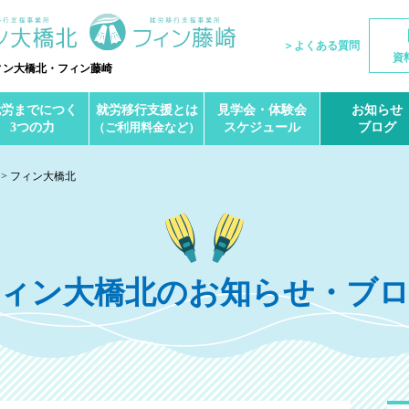
＞よくある質問
資
ィン大橋北・フィン藤崎
就労までにつく
就労移行支援とは
見学会・体験会
お知らせ
3つの力
（ご利用料金など）
スケジュール
ブログ
フィン大橋北
ィン大橋北のお知らせ・ブ