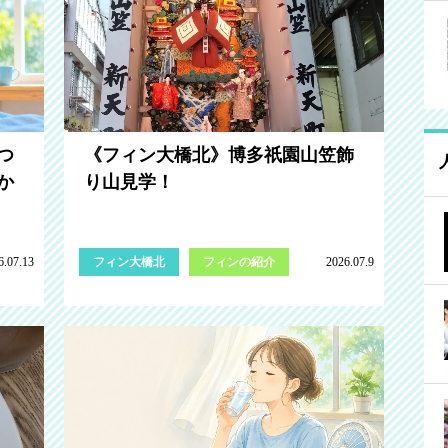
つ
《フィン大橋北》博多祇園山笠飾
か
り山見学！
6.07.13
フィン大橋北
フィンの紹介
2026.07.9