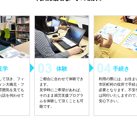
見学
体験
手続き
して頂き、フィ
ご都合に合わせて体験でき
利用の際には、お住ま
ィン大橋北・フ
ます。
市区町村の役所で手続
雰囲気を見ても
見学時にご希望があれば、
必要となります。不安
お話を伺わせて
そのまま就労支援プログラ
は同行いたしますので
ムを体験して頂くことも可
安心下さい。
能です。