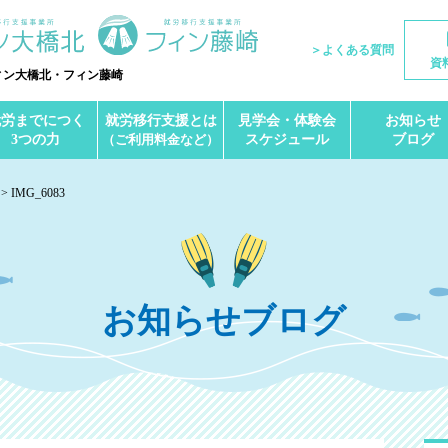
＞よくある質問
資
ィン大橋北・フィン藤崎
就労までにつく
就労移行支援とは
見学会・体験会
お知らせ
3つの力
（ご利用料金など）
スケジュール
ブログ
IMG_6083
お知らせブログ