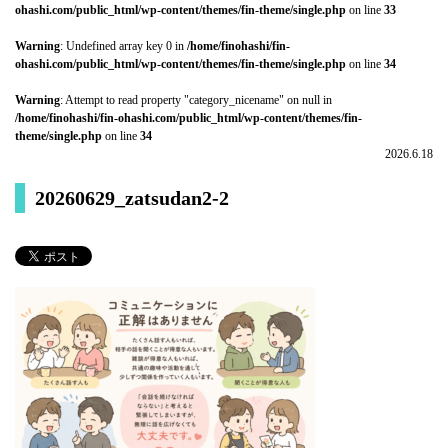
ohashi.com/public_html/wp-content/themes/fin-theme/single.php
on line
33
Warning
: Undefined array key 0 in
/home/finohashi/fin-
ohashi.com/public_html/wp-content/themes/fin-theme/single.php
on line
34
Warning
: Attempt to read property "category_nicename" on null in
/home/finohashi/fin-ohashi.com/public_html/wp-content/themes/fin-
theme/single.php
on line
34
2026.6.18
20260629_zatsudan2-2