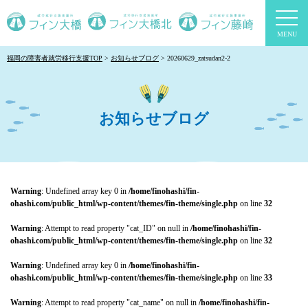
togg
navi
福岡の障害者就労移行支援TOP
お知らせブログ
20260629_zatsudan2-2
お知らせブログ
Warning
: Undefined array key 0 in
/home/finohashi/fin-
ohashi.com/public_html/wp-content/themes/fin-theme/single.php
on line
32
Warning
: Attempt to read property "cat_ID" on null in
/home/finohashi/fin-
ohashi.com/public_html/wp-content/themes/fin-theme/single.php
on line
32
Warning
: Undefined array key 0 in
/home/finohashi/fin-
ohashi.com/public_html/wp-content/themes/fin-theme/single.php
on line
33
Warning
: Attempt to read property "cat_name" on null in
/home/finohashi/fin-