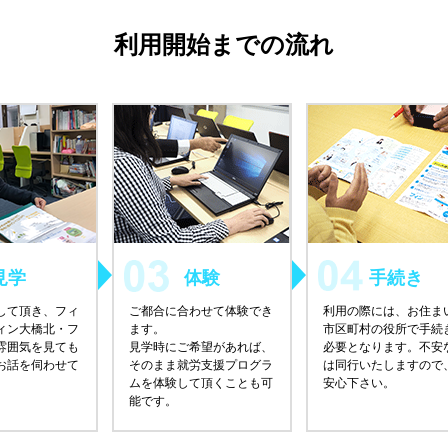
利用開始までの流れ
見学
体験
手続き
して頂き、フィ
ご都合に合わせて体験でき
利用の際には、お住ま
ィン大橋北・フ
ます。
市区町村の役所で手続
雰囲気を見ても
見学時にご希望があれば、
必要となります。不安
お話を伺わせて
そのまま就労支援プログラ
は同行いたしますので
ムを体験して頂くことも可
安心下さい。
能です。