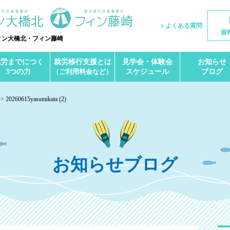
＞よくある質問
資
ィン大橋北・フィン藤崎
就労までにつく
就労移行支援とは
見学会・体験会
お知らせ
3つの力
（ご利用料金など）
スケジュール
ブログ
20260615yasumikata (2)
お知らせブログ