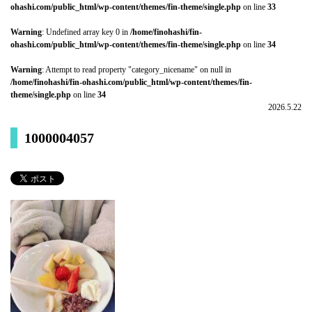
ohashi.com/public_html/wp-content/themes/fin-theme/single.php
on line
33
Warning
: Undefined array key 0 in
/home/finohashi/fin-
ohashi.com/public_html/wp-content/themes/fin-theme/single.php
on line
34
Warning
: Attempt to read property "category_nicename" on null in
/home/finohashi/fin-ohashi.com/public_html/wp-content/themes/fin-
theme/single.php
on line
34
2026.5.22
1000004057