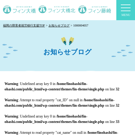
togg
navi
福岡の障害者就労移行支援TOP
お知らせブログ
1000004057
お知らせブログ
Warning
: Undefined array key 0 in
/home/finohashi/fin-
ohashi.com/public_html/wp-content/themes/fin-theme/single.php
on line
32
Warning
: Attempt to read property "cat_ID" on null in
/home/finohashi/fin-
ohashi.com/public_html/wp-content/themes/fin-theme/single.php
on line
32
Warning
: Undefined array key 0 in
/home/finohashi/fin-
ohashi.com/public_html/wp-content/themes/fin-theme/single.php
on line
33
Warning
: Attempt to read property "cat_name" on null in
/home/finohashi/fin-