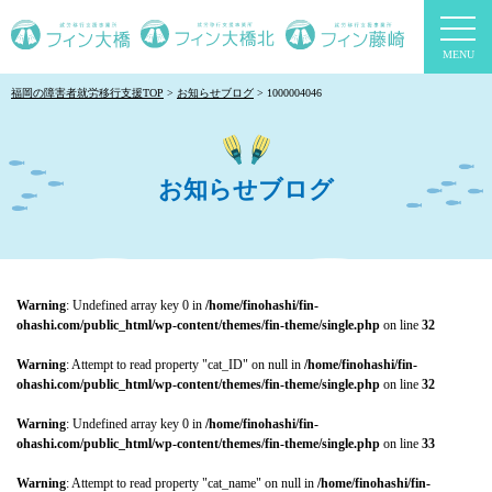
togg
navi
福岡の障害者就労移行支援TOP
お知らせブログ
1000004046
お知らせブログ
Warning
: Undefined array key 0 in
/home/finohashi/fin-
ohashi.com/public_html/wp-content/themes/fin-theme/single.php
on line
32
Warning
: Attempt to read property "cat_ID" on null in
/home/finohashi/fin-
ohashi.com/public_html/wp-content/themes/fin-theme/single.php
on line
32
Warning
: Undefined array key 0 in
/home/finohashi/fin-
ohashi.com/public_html/wp-content/themes/fin-theme/single.php
on line
33
Warning
: Attempt to read property "cat_name" on null in
/home/finohashi/fin-