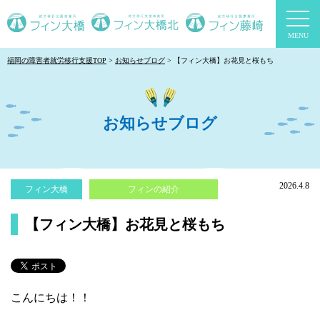
togg
navi
福岡の障害者就労移行支援TOP
お知らせブログ
【フィン大橋】お花見と桜もち
お知らせブログ
2026.4.8
フィン大橋
フィンの紹介
【フィン大橋】お花見と桜もち
こんにちは！！