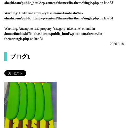
ohashi.com/public_html/wp-content/themes/fin-theme/single.php
on line
33
Warning
: Undefined array key 0 in
/home/finohashi/fin-
ohashi.com/public_html/wp-content/themes/fin-theme/single.php
on line
34
Warning
: Attempt to read property "category_nicename" on null in
/home/finohashi/fin-ohashi.com/public_html/wp-content/themes/fin-
theme/single.php
on line
34
2026.3.18
ブログ1