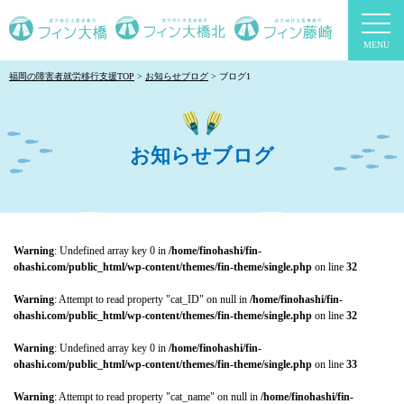
togg
navi
福岡の障害者就労移行支援TOP
お知らせブログ
ブログ1
お知らせブログ
Warning
: Undefined array key 0 in
/home/finohashi/fin-
ohashi.com/public_html/wp-content/themes/fin-theme/single.php
on line
32
Warning
: Attempt to read property "cat_ID" on null in
/home/finohashi/fin-
ohashi.com/public_html/wp-content/themes/fin-theme/single.php
on line
32
Warning
: Undefined array key 0 in
/home/finohashi/fin-
ohashi.com/public_html/wp-content/themes/fin-theme/single.php
on line
33
Warning
: Attempt to read property "cat_name" on null in
/home/finohashi/fin-