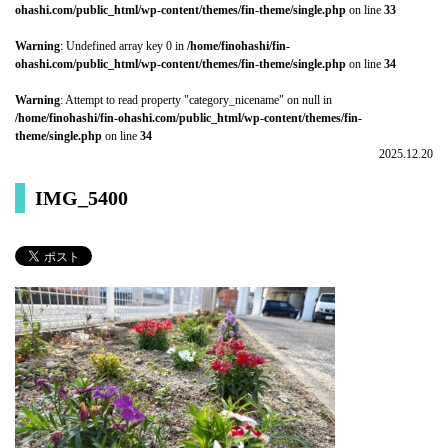
ohashi.com/public_html/wp-content/themes/fin-theme/single.php
on line
33
Warning
: Undefined array key 0 in
/home/finohashi/fin-
ohashi.com/public_html/wp-content/themes/fin-theme/single.php
on line
34
Warning
: Attempt to read property "category_nicename" on null in
/home/finohashi/fin-ohashi.com/public_html/wp-content/themes/fin-
theme/single.php
on line
34
2025.12.20
IMG_5400