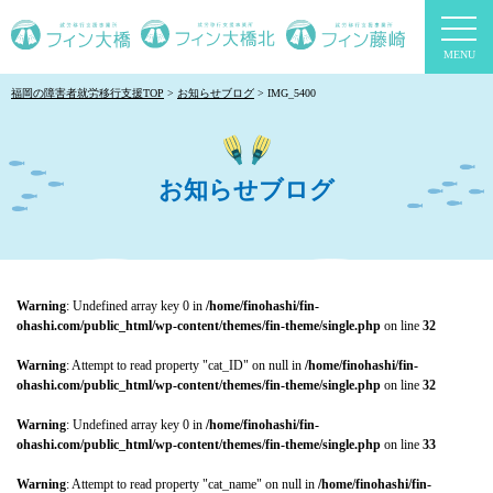
togg
navi
福岡の障害者就労移行支援TOP
お知らせブログ
IMG_5400
お知らせブログ
Warning
: Undefined array key 0 in
/home/finohashi/fin-
ohashi.com/public_html/wp-content/themes/fin-theme/single.php
on line
32
Warning
: Attempt to read property "cat_ID" on null in
/home/finohashi/fin-
ohashi.com/public_html/wp-content/themes/fin-theme/single.php
on line
32
Warning
: Undefined array key 0 in
/home/finohashi/fin-
ohashi.com/public_html/wp-content/themes/fin-theme/single.php
on line
33
Warning
: Attempt to read property "cat_name" on null in
/home/finohashi/fin-