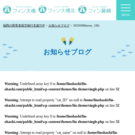
togg
navi
福岡の障害者就労移行支援TOP
お知らせブログ
20250308eiyou_ (30)
お知らせブログ
Warning
: Undefined array key 0 in
/home/finohashi/fin-
ohashi.com/public_html/wp-content/themes/fin-theme/single.php
on line
32
Warning
: Attempt to read property "cat_ID" on null in
/home/finohashi/fin-
ohashi.com/public_html/wp-content/themes/fin-theme/single.php
on line
32
Warning
: Undefined array key 0 in
/home/finohashi/fin-
ohashi.com/public_html/wp-content/themes/fin-theme/single.php
on line
33
Warning
: Attempt to read property "cat_name" on null in
/home/finohashi/fin-