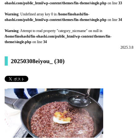
ohashi.com/public_html/wp-content/themes/fin-theme/single.php
on line
33
Warning
: Undefined array key 0 in
/home/finohashi/fin-
ohashi.com/public_html/wp-content/themes/fin-theme/single.php
on line
34
Warning
: Attempt to read property "category_nicename" on null in
/home/finohashi/fin-ohashi.com/public_html/wp-content/themes/fin-
theme/single.php
on line
34
2025.3.8
20250308eiyou_ (30)