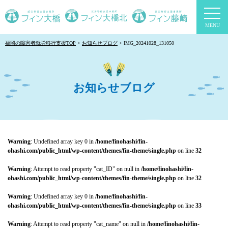
togg
navi
福岡の障害者就労移行支援TOP
お知らせブログ
IMG_20241028_131050
お知らせブログ
Warning
: Undefined array key 0 in
/home/finohashi/fin-
ohashi.com/public_html/wp-content/themes/fin-theme/single.php
on line
32
Warning
: Attempt to read property "cat_ID" on null in
/home/finohashi/fin-
ohashi.com/public_html/wp-content/themes/fin-theme/single.php
on line
32
Warning
: Undefined array key 0 in
/home/finohashi/fin-
ohashi.com/public_html/wp-content/themes/fin-theme/single.php
on line
33
Warning
: Attempt to read property "cat_name" on null in
/home/finohashi/fin-