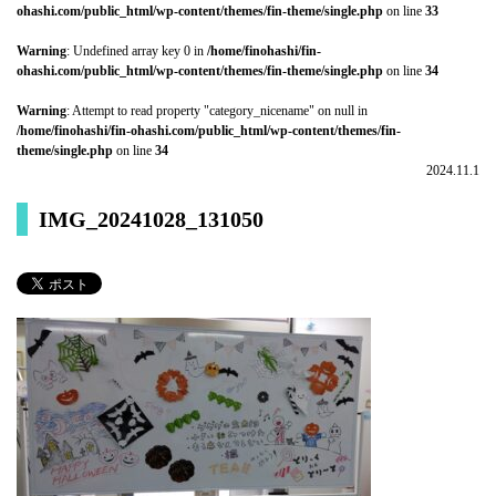
ohashi.com/public_html/wp-content/themes/fin-theme/single.php
on line
33
Warning
: Undefined array key 0 in
/home/finohashi/fin-
ohashi.com/public_html/wp-content/themes/fin-theme/single.php
on line
34
Warning
: Attempt to read property "category_nicename" on null in
/home/finohashi/fin-ohashi.com/public_html/wp-content/themes/fin-
theme/single.php
on line
34
2024.11.1
IMG_20241028_131050