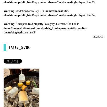
ohashi.com/public_html/wp-content/themes/fin-theme/single.php
on line
33
Warning
: Undefined array key 0 in
/home/finohashi/fin-
ohashi.com/public_html/wp-content/themes/fin-theme/single.php
on line
34
Warning
: Attempt to read property "category_nicename" on null in
/home/finohashi/fin-ohashi.com/public_html/wp-content/themes/fin-
theme/single.php
on line
34
2026.4.3
IMG_5700