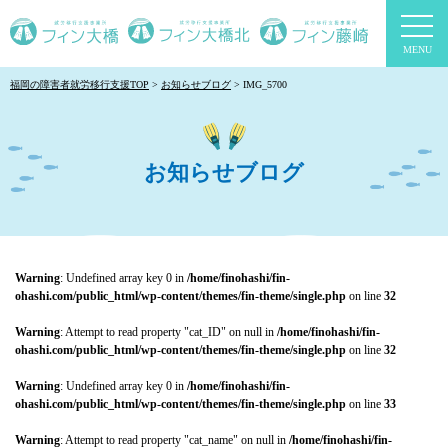
togg
navi
福岡の障害者就労移行支援TOP
お知らせブログ
IMG_5700
お知らせブログ
Warning
: Undefined array key 0 in
/home/finohashi/fin-
ohashi.com/public_html/wp-content/themes/fin-theme/single.php
on line
32
Warning
: Attempt to read property "cat_ID" on null in
/home/finohashi/fin-
ohashi.com/public_html/wp-content/themes/fin-theme/single.php
on line
32
Warning
: Undefined array key 0 in
/home/finohashi/fin-
ohashi.com/public_html/wp-content/themes/fin-theme/single.php
on line
33
Warning
: Attempt to read property "cat_name" on null in
/home/finohashi/fin-