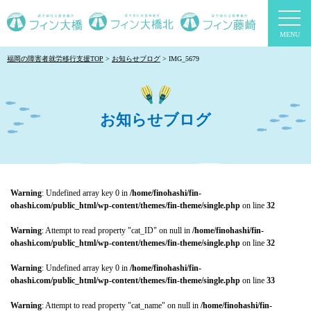
togg
navi
福岡の障害者就労移行支援TOP
お知らせブログ
IMG_5679
お知らせブログ
Warning
: Undefined array key 0 in
/home/finohashi/fin-
ohashi.com/public_html/wp-content/themes/fin-theme/single.php
on line
32
Warning
: Attempt to read property "cat_ID" on null in
/home/finohashi/fin-
ohashi.com/public_html/wp-content/themes/fin-theme/single.php
on line
32
Warning
: Undefined array key 0 in
/home/finohashi/fin-
ohashi.com/public_html/wp-content/themes/fin-theme/single.php
on line
33
Warning
: Attempt to read property "cat_name" on null in
/home/finohashi/fin-