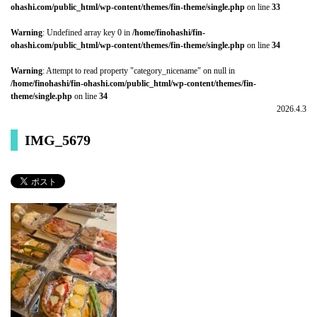
ohashi.com/public_html/wp-content/themes/fin-theme/single.php
on line
33
Warning
: Undefined array key 0 in
/home/finohashi/fin-
ohashi.com/public_html/wp-content/themes/fin-theme/single.php
on line
34
Warning
: Attempt to read property "category_nicename" on null in
/home/finohashi/fin-ohashi.com/public_html/wp-content/themes/fin-
theme/single.php
on line
34
2026.4.3
IMG_5679