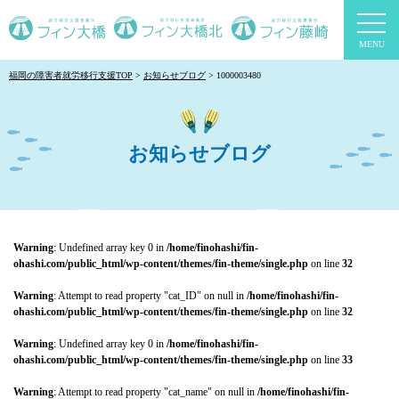
togg
navi
福岡の障害者就労移行支援TOP
お知らせブログ
1000003480
お知らせブログ
Warning
: Undefined array key 0 in
/home/finohashi/fin-
ohashi.com/public_html/wp-content/themes/fin-theme/single.php
on line
32
Warning
: Attempt to read property "cat_ID" on null in
/home/finohashi/fin-
ohashi.com/public_html/wp-content/themes/fin-theme/single.php
on line
32
Warning
: Undefined array key 0 in
/home/finohashi/fin-
ohashi.com/public_html/wp-content/themes/fin-theme/single.php
on line
33
Warning
: Attempt to read property "cat_name" on null in
/home/finohashi/fin-