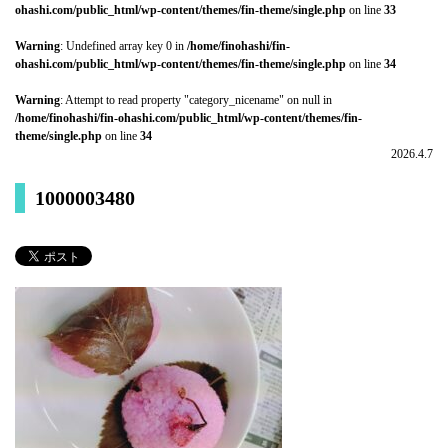
ohashi.com/public_html/wp-content/themes/fin-theme/single.php
on line
33
Warning
: Undefined array key 0 in
/home/finohashi/fin-
ohashi.com/public_html/wp-content/themes/fin-theme/single.php
on line
34
Warning
: Attempt to read property "category_nicename" on null in
/home/finohashi/fin-ohashi.com/public_html/wp-content/themes/fin-
theme/single.php
on line
34
2026.4.7
1000003480