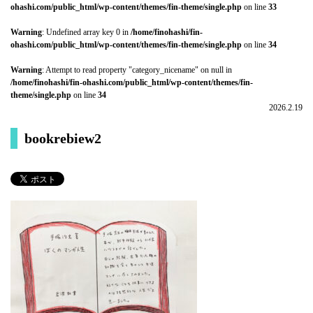
ohashi.com/public_html/wp-content/themes/fin-theme/single.php
on line
33
Warning
: Undefined array key 0 in
/home/finohashi/fin-
ohashi.com/public_html/wp-content/themes/fin-theme/single.php
on line
34
Warning
: Attempt to read property "category_nicename" on null in
/home/finohashi/fin-ohashi.com/public_html/wp-content/themes/fin-
theme/single.php
on line
34
2026.2.19
bookrebiew2