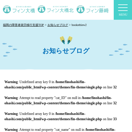
togg
navi
福岡の障害者就労移行支援TOP
お知らせブログ
bookrebiew2
お知らせブログ
Warning
: Undefined array key 0 in
/home/finohashi/fin-
ohashi.com/public_html/wp-content/themes/fin-theme/single.php
on line
32
Warning
: Attempt to read property "cat_ID" on null in
/home/finohashi/fin-
ohashi.com/public_html/wp-content/themes/fin-theme/single.php
on line
32
Warning
: Undefined array key 0 in
/home/finohashi/fin-
ohashi.com/public_html/wp-content/themes/fin-theme/single.php
on line
33
Warning
: Attempt to read property "cat_name" on null in
/home/finohashi/fin-