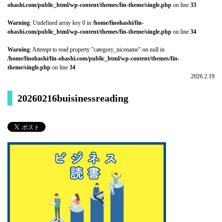
ohashi.com/public_html/wp-content/themes/fin-theme/single.php
on line
33
Warning
: Undefined array key 0 in
/home/finohashi/fin-
ohashi.com/public_html/wp-content/themes/fin-theme/single.php
on line
34
Warning
: Attempt to read property "category_nicename" on null in
/home/finohashi/fin-ohashi.com/public_html/wp-content/themes/fin-
theme/single.php
on line
34
2026.2.19
20260216buisinessreading