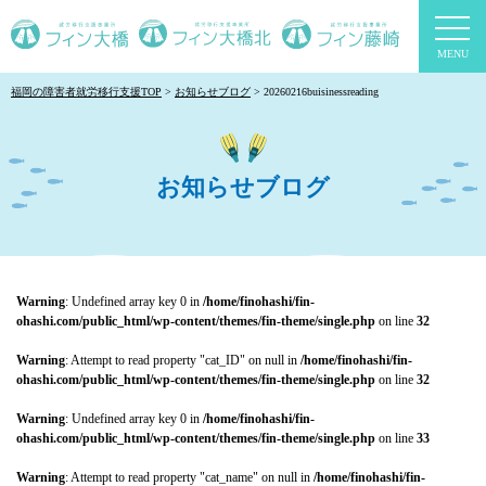
togg
navi
福岡の障害者就労移行支援TOP
お知らせブログ
20260216buisinessreading
お知らせブログ
Warning
: Undefined array key 0 in
/home/finohashi/fin-
ohashi.com/public_html/wp-content/themes/fin-theme/single.php
on line
32
Warning
: Attempt to read property "cat_ID" on null in
/home/finohashi/fin-
ohashi.com/public_html/wp-content/themes/fin-theme/single.php
on line
32
Warning
: Undefined array key 0 in
/home/finohashi/fin-
ohashi.com/public_html/wp-content/themes/fin-theme/single.php
on line
33
Warning
: Attempt to read property "cat_name" on null in
/home/finohashi/fin-