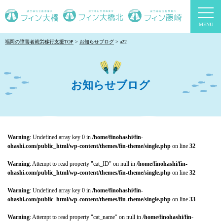
togg
navi
福岡の障害者就労移行支援TOP
お知らせブログ
a22
お知らせブログ
Warning
: Undefined array key 0 in
/home/finohashi/fin-
ohashi.com/public_html/wp-content/themes/fin-theme/single.php
on line
32
Warning
: Attempt to read property "cat_ID" on null in
/home/finohashi/fin-
ohashi.com/public_html/wp-content/themes/fin-theme/single.php
on line
32
Warning
: Undefined array key 0 in
/home/finohashi/fin-
ohashi.com/public_html/wp-content/themes/fin-theme/single.php
on line
33
Warning
: Attempt to read property "cat_name" on null in
/home/finohashi/fin-