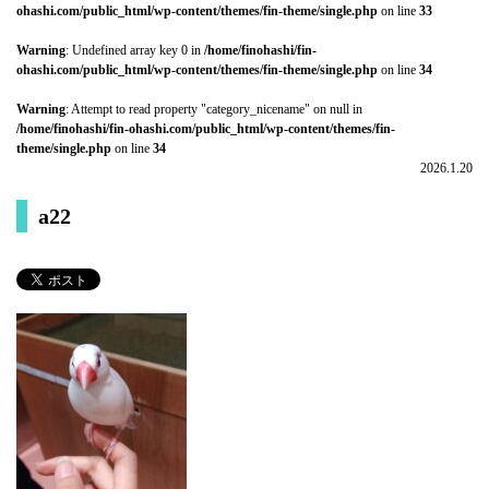
ohashi.com/public_html/wp-content/themes/fin-theme/single.php
on line
33
Warning
: Undefined array key 0 in
/home/finohashi/fin-
ohashi.com/public_html/wp-content/themes/fin-theme/single.php
on line
34
Warning
: Attempt to read property "category_nicename" on null in
/home/finohashi/fin-ohashi.com/public_html/wp-content/themes/fin-
theme/single.php
on line
34
2026.1.20
a22