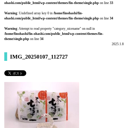
ohashi.com/public_html/wp-content/themes/fin-theme/single.php
on line
33
Warning
: Undefined array key 0 in
/home/finohashi/fin-
ohashi.com/public_html/wp-content/themes/fin-theme/single.php
on line
34
Warning
: Attempt to read property "category_nicename" on null in
/home/finohashi/fin-ohashi.com/public_html/wp-content/themes/fin-
theme/single.php
on line
34
2025.1.8
IMG_20250107_112727