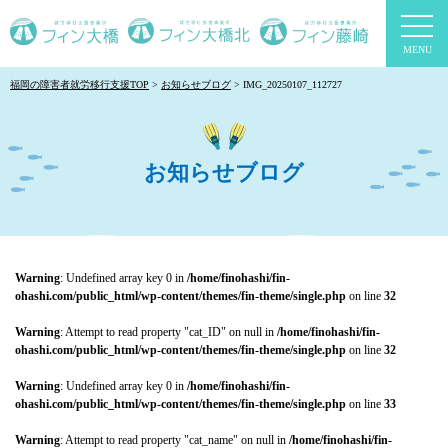
togg
navi
福岡の障害者就労移行支援TOP
お知らせブログ
IMG_20250107_112727
お知らせブログ
Warning
: Undefined array key 0 in
/home/finohashi/fin-
ohashi.com/public_html/wp-content/themes/fin-theme/single.php
on line
32
Warning
: Attempt to read property "cat_ID" on null in
/home/finohashi/fin-
ohashi.com/public_html/wp-content/themes/fin-theme/single.php
on line
32
Warning
: Undefined array key 0 in
/home/finohashi/fin-
ohashi.com/public_html/wp-content/themes/fin-theme/single.php
on line
33
Warning
: Attempt to read property "cat_name" on null in
/home/finohashi/fin-