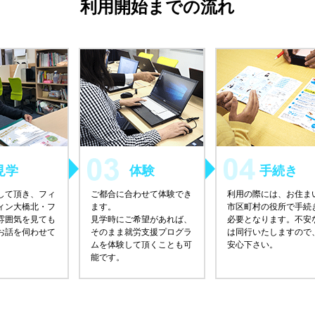
利用開始までの流れ
見学
体験
手続き
して頂き、フィ
ご都合に合わせて体験でき
利用の際には、お住ま
ィン大橋北・フ
ます。
市区町村の役所で手続
雰囲気を見ても
見学時にご希望があれば、
必要となります。不安
お話を伺わせて
そのまま就労支援プログラ
は同行いたしますので
ムを体験して頂くことも可
安心下さい。
能です。