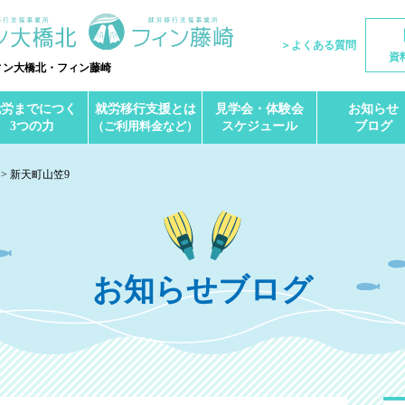
＞よくある質問
資
ィン大橋北・フィン藤崎
就労までにつく
就労移行支援とは
見学会・体験会
お知らせ
3つの力
（ご利用料金など）
スケジュール
ブログ
新天町山笠9
お知らせブログ