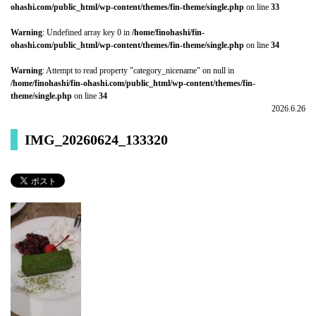
ohashi.com/public_html/wp-content/themes/fin-theme/single.php
on line
33
Warning
: Undefined array key 0 in
/home/finohashi/fin-
ohashi.com/public_html/wp-content/themes/fin-theme/single.php
on line
34
Warning
: Attempt to read property "category_nicename" on null in
/home/finohashi/fin-ohashi.com/public_html/wp-content/themes/fin-
theme/single.php
on line
34
2026.6.26
IMG_20260624_133320