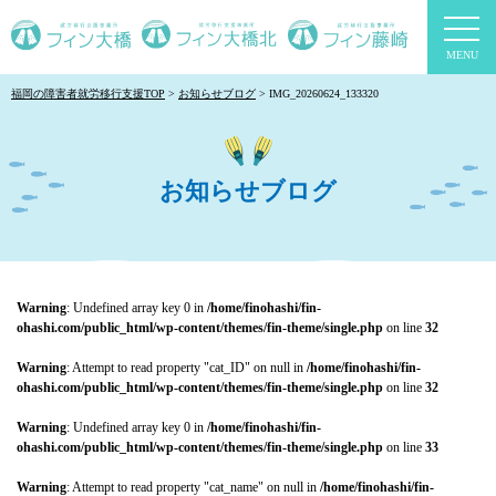
togg
navi
福岡の障害者就労移行支援TOP
お知らせブログ
IMG_20260624_133320
お知らせブログ
Warning
: Undefined array key 0 in
/home/finohashi/fin-
ohashi.com/public_html/wp-content/themes/fin-theme/single.php
on line
32
Warning
: Attempt to read property "cat_ID" on null in
/home/finohashi/fin-
ohashi.com/public_html/wp-content/themes/fin-theme/single.php
on line
32
Warning
: Undefined array key 0 in
/home/finohashi/fin-
ohashi.com/public_html/wp-content/themes/fin-theme/single.php
on line
33
Warning
: Attempt to read property "cat_name" on null in
/home/finohashi/fin-