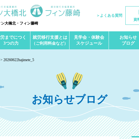
＞よくある質問
資
ィン大橋北・フィン藤崎
就労までにつく
就労移行支援とは
見学会・体験会
お知らせ
3つの力
（ご利用料金など）
スケジュール
ブログ
20260622hajimete_5
お知らせブログ