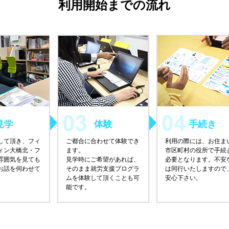
利用開始までの流れ
見学
体験
手続き
して頂き、フィ
ご都合に合わせて体験でき
利用の際には、お住ま
ィン大橋北・フ
ます。
市区町村の役所で手続
雰囲気を見ても
見学時にご希望があれば、
必要となります。不安
お話を伺わせて
そのまま就労支援プログラ
は同行いたしますので
ムを体験して頂くことも可
安心下さい。
能です。