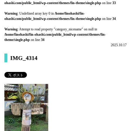
ohashi.com/public_html/wp-content/themes/fin-theme/single.php
on line
33
Warning
: Undefined array key 0 in
/home/finohashi/fin-
ohashi.com/public_html/wp-content/themes/fin-theme/single.php
on line
34
Warning
: Attempt to read property "category_nicename" on null in
/home/finohashi/fin-ohashi.com/public_html/wp-content/themes/fin-
theme/single.php
on line
34
2025.10.17
IMG_4314