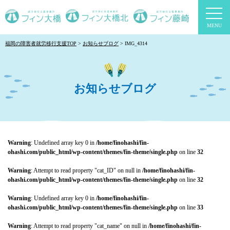
togg
navi
福岡の障害者就労移行支援TOP
お知らせブログ
IMG_4314
お知らせブログ
Warning
: Undefined array key 0 in
/home/finohashi/fin-
ohashi.com/public_html/wp-content/themes/fin-theme/single.php
on line
32
Warning
: Attempt to read property "cat_ID" on null in
/home/finohashi/fin-
ohashi.com/public_html/wp-content/themes/fin-theme/single.php
on line
32
Warning
: Undefined array key 0 in
/home/finohashi/fin-
ohashi.com/public_html/wp-content/themes/fin-theme/single.php
on line
33
Warning
: Attempt to read property "cat_name" on null in
/home/finohashi/fin-